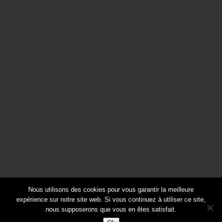
PÉDAGOGIE
RECHERCHE
RENCONTRE
RENCONTRES
RUTA 40
SERVICES ÉCOSYSTÉMIQUES
SOIRÉE PROJECTION
SORTIE TERRAIN
SORTIR DE SA ZONE DE CONFORT
VANLIFE; ARGENTINE DU NORD
VANLIFE; ESPAGNE; ROADBOOK; 4X4 AMÉNAGÉ
VOYAGE
Nous utilisons des cookies pour vous garantir la meilleure
expérience sur notre site web. Si vous continuez à utiliser ce site,
nous supposerons que vous en êtes satisfait.
VREB 2026 - Design par Maël Remérand